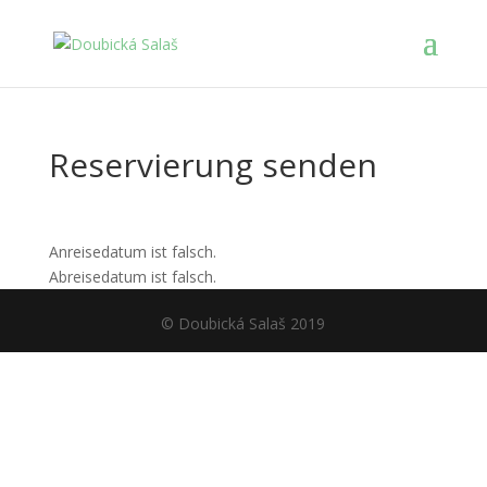
Reservierung senden
Anreisedatum ist falsch.
Abreisedatum ist falsch.
© Doubická Salaš 2019